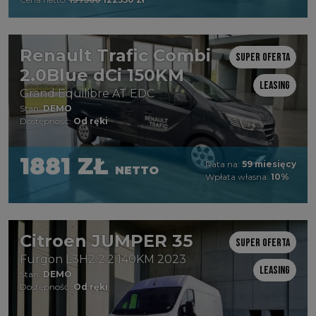
Renault Trafic Combi
Super oferta
2.0Blue dCi 150KM
Leasing
Grand Equilibre AT EDC
Stan:
DEMO
Dostępność:
Od ręki
1881 ZŁ
Rata na:
59 miesięcy
NETTO
Wpłata własna:
10%
Citroen JUMPER 35
Super oferta
Furgon L3H2 2.2 140KM 2023
Leasing
Stan:
DEMO
Dostępność:
Od ręki