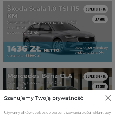
Škoda Scala 1.0 TSI 115
Super oferta
KM
Leasing
Selection 6-biegowa manual 2025
Stan:
DEMO
Dostępność:
Od ręki
1436 ZŁ
Rata na:
59 miesięcy
NETTO
Wpłata własna:
0%
Cena netto:
88900 zł
Mercedes Benz CLA
Super oferta
200 Progressive Line 2025
Leasing
Stan:
DEMO
Dostępność:
Od ręki
Rabat: 20%
Szanujemy Twoją prywatność
Używamy plików cookies do personalizowania treści reklam, aby