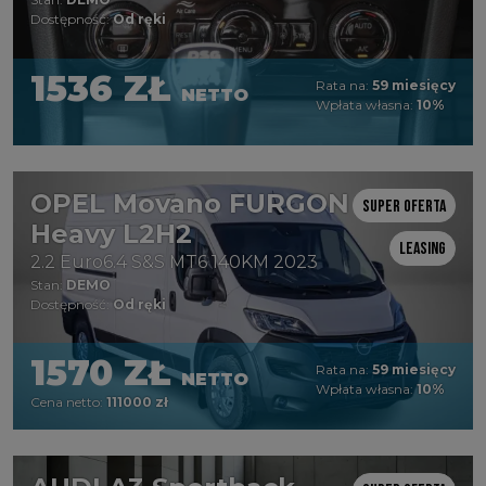
Dostępność:
Od ręki
1536 ZŁ
Rata na:
59 miesięcy
NETTO
Wpłata własna:
10%
OPEL Movano FURGON
Super oferta
Heavy L2H2
Leasing
2.2 Euro6.4 S&S MT6 140KM 2023
Stan:
DEMO
Dostępność:
Od ręki
1570 ZŁ
Rata na:
59 miesięcy
NETTO
Wpłata własna:
10%
Cena netto:
111000 zł