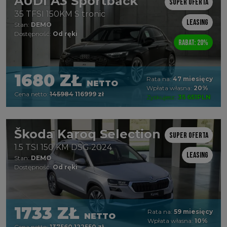
AUDI A3 Sportback
Super oferta
35 TFSI 150KM S tronic
Leasing
Stan:
DEMO
Dostępność:
Od ręki
Rabat: 20%
1680 ZŁ
Rata na:
47 miesięcy
NETTO
Wpłata własna:
20%
Cena netto:
145984
116999 zł
Zyskujesz:
35 651PLN
Škoda Karoq Selection
Super oferta
1.5 TSI 150 KM DSG 2024
Leasing
Stan:
DEMO
Dostępność:
Od ręki
1733 ZŁ
Rata na:
59 miesięcy
NETTO
Wpłata własna:
10%
Cena netto:
137560
122550 zł