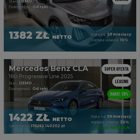
Stan:
DEMO
Dostępność:
Od ręki
1382 ZŁ
Rata na:
59 miesięcy
NETTO
Wpłata własna:
10%
Mercedes Benz CLA
Super oferta
180 Progressive Line 2025
Leasing
Stan:
DEMO
Dostępność:
Od ręki
Rabat: 20%
1422 ZŁ
Rata na:
59 miesięcy
NETTO
Wpłata własna:
30%
Cena netto:
175252
140202 zł
Zyskujesz:
43111 PLN