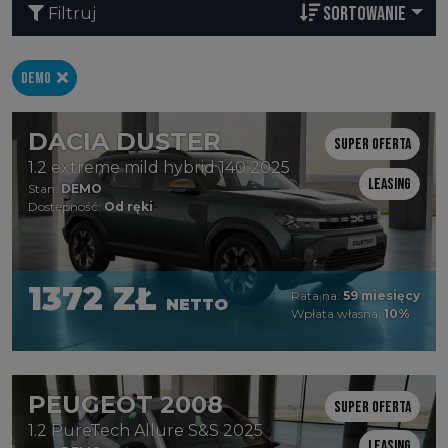
SORTOWANIE
Filtruj
DEMO
DACIA DUSTER
Super oferta
1.2 extreme mild hybrid 140 2025
Leasing
Stan:
DEMO
Dostępność:
Od ręki
1372 ZŁ
Rata na:
59 miesięcy
NETTO
Wpłata własna:
10%
PEUGEOT 2008
Super oferta
1.2 PureTech Allure S&S 2025
Leasing