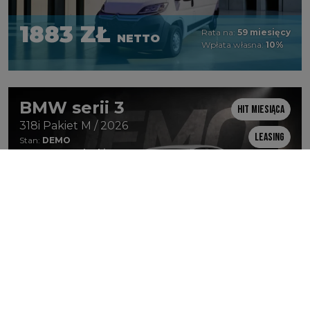
1883 ZŁ
Rata na:
59 miesięcy
NETTO
Wpłata własna:
10%
BMW serii 3
Hit miesiąca
318i Pakiet M / 2026
Leasing
Stan:
DEMO
Dostępność:
Od ręki
Rabat: 28%
1983 ZŁ
Rata na:
59 miesięcy
NETTO
Wpłata własna:
10%
Cena netto:
191869
140173 zł
Zyskujesz:
63587 PLN
Mercedes Benz CLA
Super oferta
220 AMG PLUS 2025