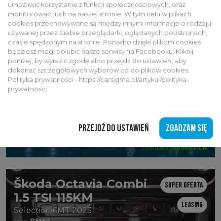
1492 ZŁ
Rata na:
59 miesięcy
NETTO
umożliwić korzystanie z funkcji społecznościowych, oraz
Wpłata własna:
30%
monitorować ruch na naszej stronie. W tym celu w plikach
Cena netto:
183913
147130 zł
Zyskujesz:
45243 PLN
cookies przechowywane są między innymi informacje o rodzaju
używanej przez Ciebie przeglądarki, oglądanych podstronach,
czasie spędzonym na stronie. Ponadto dzięki plikom cookies
FORD Transit L3H2
będziesz mógł polubić nasze serwisy na Facebooku. Kliknij
Super oferta
poniżej, by wyrazić zgodę albo przejdź do ustawień, aby
L3H2 EV 68kWh
dokonać szczegółowych wyborów co do plików cookies.
Leasing
Stan:
DEMO
Polityka prywatności - https://carsigma.pl/artykul/polityka-
Dostępność:
Od ręki
prywatnosci
Rabat: 35%
1504 ZŁ
PRZEJDŹ DO USTAWIEŃ
ZGADZAM SIĘ
Rata na:
59 miesięcy
NETTO
Wpłata własna:
25%
Cena netto:
207000
135000 zł
Zyskujesz:
88560 PLN
Škoda Octavia Combi
Super oferta
1.5 TSI 115KM
Leasing
Selection 6MT 2025
Stan:
DEMO