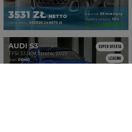
3531 ZŁ
Rata na:
59 miesięcy
NETTO
Wpłata własna:
10%
Cena netto:
292325
249675 zł
Zyskujesz:
52460 PLN
AUDI S3
Super oferta
TFSI 333KM Stronic 2025
Leasing
Stan:
DEMO
Dostępność:
Od ręki
Rabat: 14%
3475 ZŁ
Rata na:
59 miesięcy
NETTO
Wpłata własna:
10%
Cena netto:
285512
245691 zł
Zyskujesz:
48980 PLN
AUDI A6 AVANT
Super oferta
e-hybrid quattro 299 KM 2025