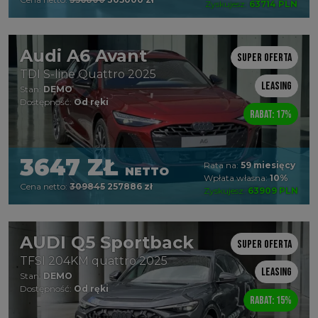
Zyskujesz:
63714 PLN
Audi A6 Avant
Super oferta
TDI S-line Quattro 2025
Leasing
Stan:
DEMO
Dostępność:
Od ręki
Rabat: 17%
3647 ZŁ
Rata na:
59 miesięcy
NETTO
Wpłata własna:
10%
Cena netto:
309845
257886 zł
Zyskujesz:
63909 PLN
AUDI Q5 Sportback
Super oferta
TFSI 204KM quattro 2025
Leasing
Stan:
DEMO
Dostępność:
Od ręki
Rabat: 15%