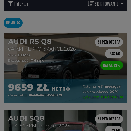
SORTOWANIE
Filtruj
DEMO
AUDI RS Q8
Super oferta
641KM PERFORMANCE 2026
Leasing
Stan:
DEMO
Dostępność:
Od ręki
Rabat: 21%
9659 ZŁ
Rata na:
47 miesięcy
NETTO
Wpłata własna:
20%
Cena netto:
754000
595560 zł
Zyskujesz:
194758 PLN
AUDI SQ8
Super oferta
TFSI 507KM tiptronic 2025
Leasing