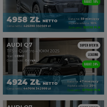
Rabat: 18%
4958 ZŁ
Rata na:
59 miesięcy
NETTO
Wpłata własna:
10%
Cena netto:
425390
350569 zł
Zyskujesz:
92030 PLN
AUDI Q7
Super oferta
TFSIe Quattro 490KM 2025
Leasing
Stan:
DEMO
Dostępność:
Od ręki
Rabat: 24%
4924 ZŁ
Rata na:
47 miesięcy
NETTO
Wpłata własna:
20%
Cena netto:
447016
342999 zł
Zyskujesz:
127940 PLN