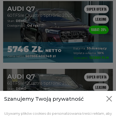
AUDI Q7
Super oferta
60TFSIe Quattro tiptronic 2025
Leasing
Stan:
DEMO
Dostępność:
Od ręki
Rabat: 20%
5746 ZŁ
Rata na:
59 miesięcy
NETTO
Wpłata własna:
10%
Cena netto:
507935
406348 zł
Zyskujesz:
122560 PLN
AUDI Q7
Super oferta
60TFSIe Quattro tiptronic 2025
Leasing
Stan:
DEMO
Dostępność:
Od ręki
Rabat: 21%
Szanujemy Twoją prywatność
Używamy plików cookies do personalizowania treści reklam, aby