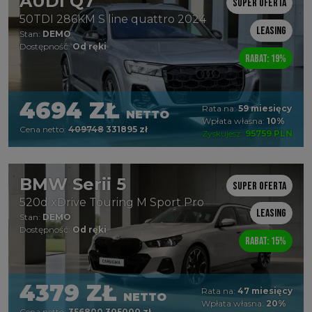
AUDI Q7
Super oferta
50TDI 286KM S line quattro 2024
Leasing
Stan:
DEMO
Dostępność:
Od ręki
Rabat: 19%
4694 ZŁ
Rata na:
59 miesięcy
NETTO
Wpłata własna:
10%
Cena netto:
409748
331895 zł
Zyskujesz:
95759 PLN
BMW Serii 5
Super oferta
520d xDrive Touring M Sport Pro
Leasing
Stan:
DEMO
Dostępność:
Od ręki
Rabat: 15%
4379 ZŁ
Rata na:
47 miesięcy
NETTO
Wpłata własna:
20%
Cena netto:
356800
305000 zł