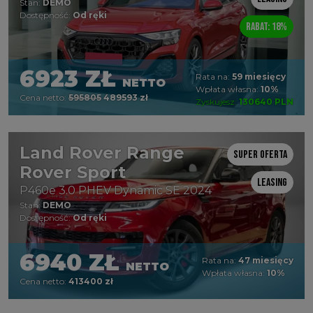
Stan:
DEMO
Dostępność:
Od ręki
Rabat: 18%
6923 ZŁ
Rata na:
59 miesięcy
NETTO
Wpłata własna:
10%
Cena netto:
595805
489593 zł
Zyskujesz:
130640 PLN
Land Rover Range
Super oferta
Rover Sport
Leasing
P460e 3.0 PHEV Dynamic SE 2024
Stan:
DEMO
Dostępność:
Od ręki
6940 ZŁ
Rata na:
47 miesięcy
NETTO
Wpłata własna:
10%
Cena netto:
413400 zł