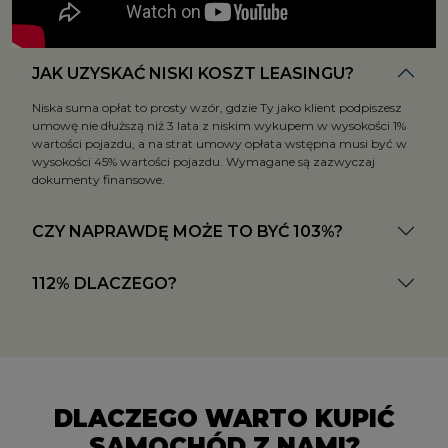
JAK UZYSKAĆ NISKI KOSZT LEASINGU?
Niska suma opłat to prosty wzór, gdzie Ty jako klient podpiszesz
umowę nie dłuższą niż 3 lata z niskim wykupem w wysokości 1%
wartości pojazdu, a na strat umowy opłata wstępna musi być w
wysokości 45% wartości pojazdu. Wymagane są zazwyczaj
dokumenty finansowe.
CZY NAPRAWDĘ MOŻE TO BYĆ 103%?
112% DLACZEGO?
DLACZEGO WARTO KUPIĆ
SAMOCHÓD Z NAMI?