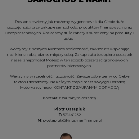
Doskonale wiemy jak możemy wygenerować dla Ciebie duże
oszczędności przy zakupie samochodu, produktów finansowych oraz
ubezpieczeniowych. Posiadamy duże rabaty = super ceny na produkty i
usługi!
Tworzymy z naszymi klientami społeczność, zawsze ich wspierając -
nasi klienci robią biznes między sobą. Zakup auta to dopiero początek
naszej znajomości! Możesz w ten sposób poszerzać grono swoich
partnerów biznesowych.
Wierzymy w rzetelność i uczciwość. Zawsze odbierzemy od Ciebie
telefon i doradzimy. Na każdym etapie masz swojego Doradcę
Motoryzacyjnego! KONTAKT Z ZAUFANYM DORADCĄ
Kontakt z zaufanym doradcą
Piotr Ostapiuk
T:
571441232
M:
p.ostapiuk@kingsmanfinance.pl