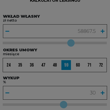
KALKULATOR LEASINGU
WKŁAD WŁASNY
zł netto
OKRES UMOWY
miesiące
24
35
36
47
48
59
60
71
72
WYKUP
%