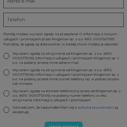
Poniżej możesz wyrazić zgody na przesyłanie Ci informacji o nowych
usługach i promocjach przez Kingsman sp. z o.o. KRS: 0000507613.
Pamiętaj, że zgody są dobrowolne i w każdej chwili możesz je odwołać.
Wyrażam zgodę na otrzymanie od Kingsman sp. z o.o. (KRS:
0000713416) informacji o usługach i promocjach Kingsman sp. z
o.o. na podany przeze mnie adres e-mail.
Wyrażam zgodę na otrzymanie od Kingsman sp. z o.o. (KRS:
0000713416) informacji o usługach i promocjach Kingsman sp. z
o.o. na podany przeze mnie numer telefonu np. w postaci smsów
lub mmsów.
Wyrażam zgodę na kontakt telefoniczny przez od Kingsman sp. z
o.o. (KRS: 0000713416) na podany numer telefonu w celu
otrzymania informacji o usługach i promocjach.
Oświadczam, że zapoznałem/łam się z
polityką prywatności
i ją
akceptuję.