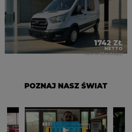
1742 ZŁ
NETTO
Rata na:
59 miesięcy
POZNAJ NASZ ŚWIAT