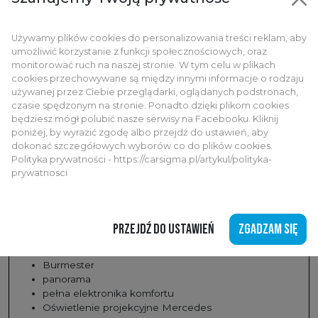
Linia AMG Plus
Stylizacja AMG
Sportowe fotele
Używamy plików cookies do personalizowania treści reklam, aby
Sportowa kierownica skórzana Nappa
umożliwić korzystanie z funkcji społecznościowych, oraz
Dywaniki AMG
monitorować ruch na naszej stronie. W tym celu w plikach
Spojler AMG
cookies przechowywane są między innymi informacje o rodzaju
używanej przez Ciebie przeglądarki, oglądanych podstronach,
Czerwone pasy bezpieczeństwa
czasie spędzonym na stronie. Ponadto dzięki plikom cookies
Pakiet Night
będziesz mógł polubić nasze serwisy na Facebooku. Kliknij
Przyciemniane szyby
poniżej, by wyrazić zgodę albo przejdź do ustawień, aby
Felgi AMG 19”
dokonać szczegółowych wyborów co do plików cookies.
Pakiet MB.DRIVE ASSIST
Polityka prywatności - https://carsigma.pl/artykul/polityka-
rozszerzone systemy półautonomicznej jazdy
prywatnosci
Pakiet parkowania 360°
kamera 360 i zaawansowane parkowanie
Pakiet Premium Plus
PRZEJDŹ DO USTAWIEŃ
ZGADZAM SIĘ
MBUX Superscreen
Head-Up
Burmester
panorama
pełna elektronika komfortu
Oświetlenie projekcyjne Mercedes