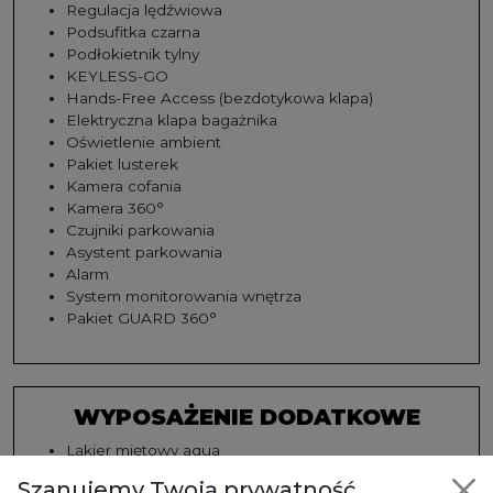
Regulacja lędźwiowa
Podsufitka czarna
Podłokietnik tylny
KEYLESS-GO
Hands-Free Access (bezdotykowa klapa)
Elektryczna klapa bagażnika
Oświetlenie ambient
Pakiet lusterek
Kamera cofania
Kamera 360°
Czujniki parkowania
Asystent parkowania
Alarm
System monitorowania wnętrza
Pakiet GUARD 360°
WYPOSAŻENIE DODATKOWE
Lakier miętowy aqua
Tapicerka skórzana czarna
Szanujemy Twoją prywatność