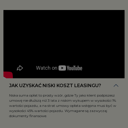
JAK UZYSKAĆ NISKI KOSZT LEASINGU?
Niska suma opłat to prosty wzór, gdzie Ty jako klient podpiszesz
umowę nie dłuższą niż 3 lata z niskim wykupem w wysokości 1%
wartości pojazdu, a na strat umowy opłata wstępna musi być w
wysokości 45% wartości pojazdu. Wymagane są zazwyczaj
dokumenty finansowe.