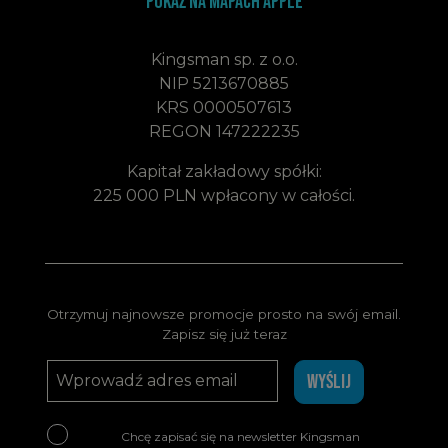
Pokaż na mapach apple
Kingsman sp. z o.o.
NIP 5213670885
KRS 0000507613
REGON 147222235
Kapitał zakładowy spółki:
225 000 PLN wpłacony w całości.
Otrzymuj najnowsze promocje prosto na swój email.
Zapisz się już teraz
WYŚLIJ
Chcę zapisać się na newsletter Kingsman