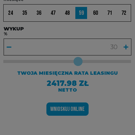
24
35
36
47
48
59
60
71
72
WYKUP
%
TWOJA MIESIĘCZNA RATA LEASINGU
2417.98 ZŁ
NETTO
WNIOSKUJ ONLINE