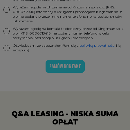
Wyrażam zgodę na otrzymanie od Kingsman sp. z o.o. (KRS:
0000713416) informacji o usługach i promocjach Kingsman sp. z
o.o. na podany przeze mnie numer telefonu np. w postaci smsów
lub mmsów.
Wyrażam zgodę na kontakt telefoniczny przez od Kingsman sp. z
o.o. (KRS: 0000713416) na podany numer telefonu w celu
otrzymania informacji o usługach i promocjach.
Oświadczam, że zapoznałem/łam się z
polityką prywatności
i ją
akceptuję.
ZAMÓW KONTAKT
Q&A LEASING - NISKA SUMA
OPŁAT