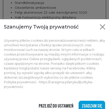
Standklimatyzacja
Oświetlenie ambientowe
Felgi aluminiowe 22 cale Aerodynamic 1020
Hak holowniczy elektryczny składany
Soft Close drzwi i klapy
Szanujemy Twoją prywatność
Reflektory laserowe BMW
Adaptacyjne światła zakrętowe
Pakiet sportowy
Używamy plików cookies do personalizowania treści reklam, aby
Pakiet lusterek
umożliwić korzystanie z funkcji społecznościowych, oraz
Przyciemniane szyby
monitorować ruch na naszej stronie. W tym celu w plikach
System personalizacji ustawień kierowcy
cookies przechowywane są między innymi informacje o rodzaju
BMW IconicSounds Electric
używanej przez Ciebie przeglądarki, oglądanych podstronach,
czasie spędzonym na stronie. Ponadto dzięki plikom cookies
będziesz mógł polubić nasze serwisy na Facebooku. Kliknij
poniżej, by wyrazić zgodę albo przejdź do ustawień, aby
dokonać szczegółowych wyborów co do plików cookies.
Polityka prywatności - https://carsigma.pl/artykul/polityka-
BMW IX
prywatnosci
DODATKOWO PŁATNE USŁUGI
PRZEJDŹ DO USTAWIEŃ
ZGADZAM SIĘ