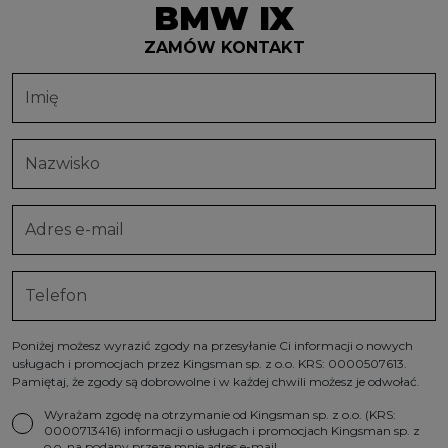
BMW IX
ZAMÓW KONTAKT
Poniżej możesz wyrazić zgody na przesyłanie Ci informacji o nowych
usługach i promocjach przez Kingsman sp. z o.o. KRS: 0000507613.
Pamiętaj, że zgody są dobrowolne i w każdej chwili możesz je odwołać.
Wyrażam zgodę na otrzymanie od Kingsman sp. z o.o. (KRS:
0000713416) informacji o usługach i promocjach Kingsman sp. z
o.o. na podany przeze mnie adres e-mail.