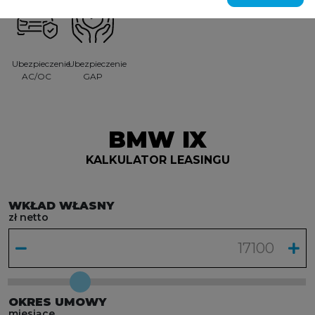
Ubezpieczenie
Ubezpieczenie
AC/OC
GAP
BMW IX
KALKULATOR LEASINGU
WKŁAD WŁASNY
zł netto
OKRES UMOWY
miesiące