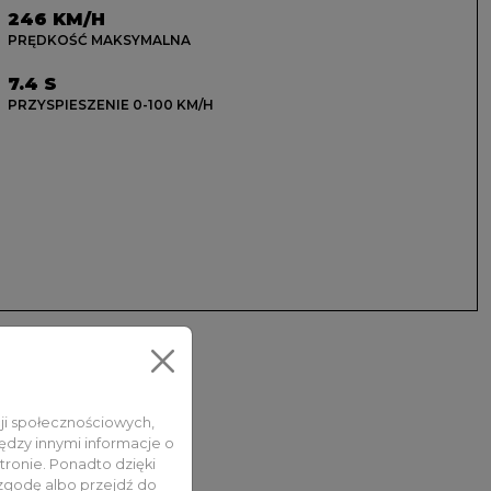
246 KM/H
PRĘDKOŚĆ MAKSYMALNA
7.4 S
PRZYSPIESZENIE 0-100 KM/H
cji społecznościowych,
ędzy innymi informacje o
tronie. Ponadto dzięki
 zgodę albo przejdź do