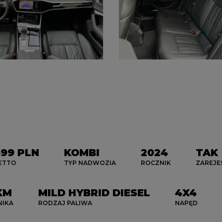
99 PLN
KOMBI
2024
TAK
ETTO
TYP NADWOZIA
ROCZNIK
ZAREJ
KM
MILD HYBRID DIESEL
4X4
NIKA
RODZAJ PALIWA
NAPĘD