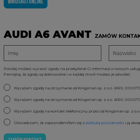
WNIOSKUJ ONLINE
AUDI A6 AVANT
ZAMÓW KONTA
Poniżej możesz wyrazić zgody na przesyłanie Ci informacji o nowych usłu
Pamiętaj, że zgody są dobrowolne i w każdej chwili możesz je odwołać.
Wyrażam zgodę na otrzymanie od Kingsman sp. z o.o. (KRS: 000071341
Wyrażam zgodę na otrzymanie od Kingsman sp. z o.o. (KRS: 0000713
Wyrażam zgodę na kontakt telefoniczny przez od Kingsman sp. z o.o
Oświadczam, że zapoznałem/łam się z
polityką prywatności
i ją akce