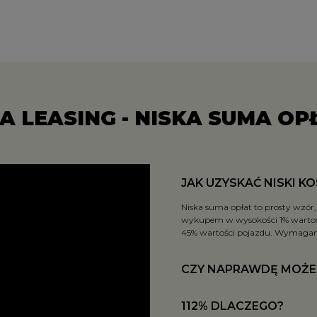
A LEASING - NISKA SUMA OP
JAK UZYSKAĆ NISKI K
Niska suma opłat to prosty wzór, 
wykupem w wysokości 1% wartośc
45% wartości pojazdu. Wymagan
CZY NAPRAWDĘ MOŻE 
112% DLACZEGO?