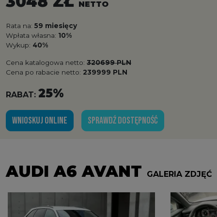
3048 ZŁ
NETTO
Rata na:
59 miesięcy
Wpłata własna:
10%
Wykup:
40%
Cena katalogowa netto:
320699 PLN
Cena po rabacie netto:
239999 PLN
25%
RABAT:
WNIOSKUJ ONLINE
SPRAWDŹ DOSTĘPNOŚĆ
AUDI A6 AVANT
GALERIA ZDJĘĆ