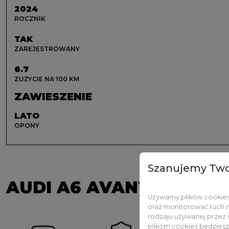
2024
ROCZNIK
TAK
ZAREJESTROWANY
6.7
ZUŻYCIE NA 100 KM
ZAWIESZENIE
LATO
OPONY
Szanujemy Two
AUDI A6 AVANT
DODATKOWO PŁ
Używamy plików cookies 
oraz monitorować ruch n
rodzaju używanej przez 
plikom cookies będziesz 