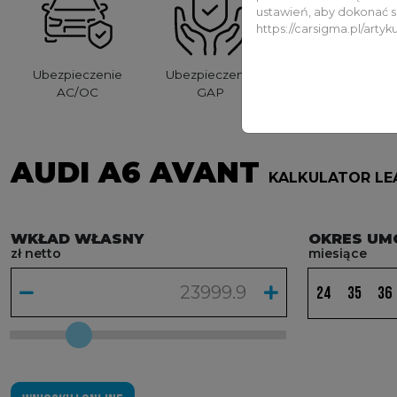
ustawień, aby dokonać s
https://carsigma.pl/artyk
Ubezpieczenie
Ubezpieczenie
AC/OC
GAP
AUDI A6 AVANT
KALKULATOR LE
WKŁAD WŁASNY
OKRES U
zł netto
miesiące
24
35
36