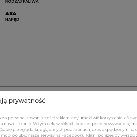
RODZAJ PALIWA
4X4
NAPĘD
ją prywatność
ATNE USŁUGI
do personalizowania treści reklam, aby umożliwić korzystanie z funk
a naszej stronie. W tym celu w plikach cookies przechowywane są mi
Ciebie przeglądarki, oglądanych podstronach, czasie spędzonym na s
mógł polubić nasze serwisy na Facebooku. Kliknij poniżej, by wyrazić