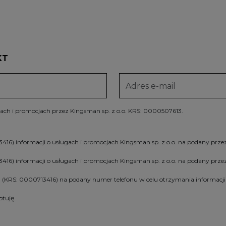
KT
gach i promocjach przez Kingsman sp. z o.o. KRS: 0000507613.
6) informacji o usługach i promocjach Kingsman sp. z o.o. na podany przez
416) informacji o usługach i promocjach Kingsman sp. z o.o. na podany pr
. (KRS: 0000713416) na podany numer telefonu w celu otrzymania informacji 
ptuję.