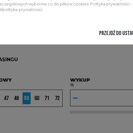
zczegółowych wyborów co do plików cookies. Polityka prywatności -
ul/polityka-prywatnosci
PRZEJDŹ DO USTA
ASINGU
MOWY
WYKUP
%
47
48
59
60
71
72