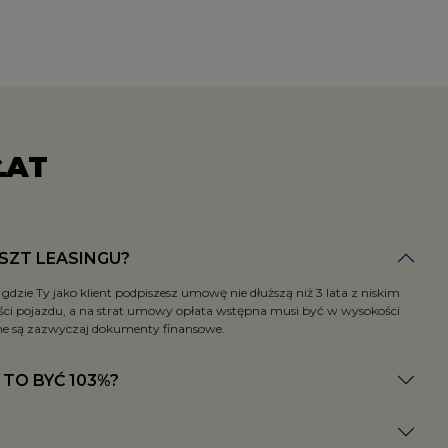
ŁAT
OSZT LEASINGU?
gdzie Ty jako klient podpiszesz umowę nie dłuższą niż 3 lata z niskim
i pojazdu, a na strat umowy opłata wstępna musi być w wysokości
e są zazwyczaj dokumenty finansowe.
TO BYĆ 103%?