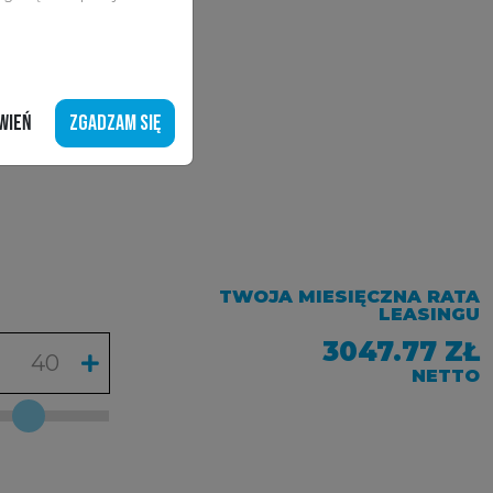
WIEŃ
ZGADZAM SIĘ
TWOJA MIESIĘCZNA RATA
LEASINGU
3047.77 ZŁ
NETTO