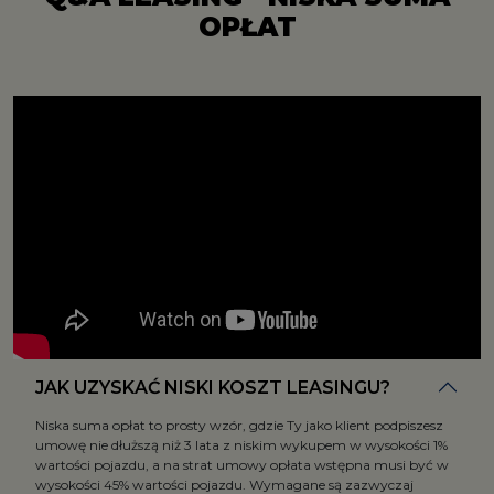
OPŁAT
JAK UZYSKAĆ NISKI KOSZT LEASINGU?
Niska suma opłat to prosty wzór, gdzie Ty jako klient podpiszesz
umowę nie dłuższą niż 3 lata z niskim wykupem w wysokości 1%
wartości pojazdu, a na strat umowy opłata wstępna musi być w
wysokości 45% wartości pojazdu. Wymagane są zazwyczaj