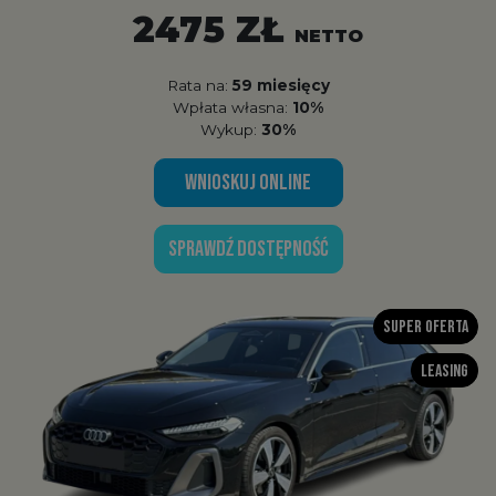
2475 ZŁ
NETTO
Rata na:
59 miesięcy
Wpłata własna:
10%
Wykup:
30%
WNIOSKUJ ONLINE
SPRAWDŹ DOSTĘPNOŚĆ
Super oferta
Leasing