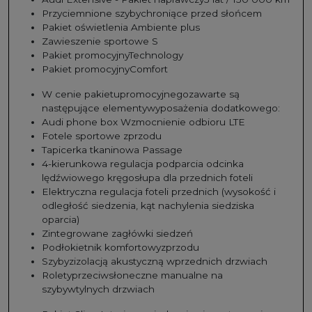
Przyciemnione szybychroniące przed słońcem
Pakiet oświetlenia Ambiente plus
Zawieszenie sportowe S
Pakiet promocyjnyTechnology
Pakiet promocyjnyComfort
W cenie pakietupromocyjnegozawarte są
następujące elementywyposażenia dodatkowego:
Audi phone box Wzmocnienie odbioru LTE
Fotele sportowe zprzodu
Tapicerka tkaninowa Passage
4-kierunkowa regulacja podparcia odcinka
lędźwiowego kręgosłupa dla przednich foteli
Elektryczna regulacja foteli przednich (wysokość i
odległość siedzenia, kąt nachylenia siedziska
oparcia)
Zintegrowane zagłówki siedzeń
Podłokietnik komfortowyzprzodu
Szybyzizolacją akustyczną wprzednich drzwiach
Roletyprzeciwsłoneczne manualne na
szybywtylnych drzwiach