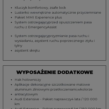
Kluczyk komfortowy, zsafe lock
Lusterko wewnętrzne automatycznie przyciemniane
Pakiet MMI Experience plus
System ostrzegającyprzed opuszczeniem pasa
ruchu z EmergencyAssist
System ostrzegającyprzyzmianie pasa ruchu i
wysiadaniu, asystent ruchu poprzecznego ztyłu i
tylny
asystent skrętu
WYPOSAŻENIE DODATKOWE
Hak holowniczy
Aplikacje dekoracyjne szczotkowane matowe
aluminium zliniowymi przetłoczeniami,wkolorze
antracytowym
Audi Extensive - Pakiet naprawczy4 lata / 120 000
km
Audi Extensive - Pakiet naprawczy5 lat / 150 000 km