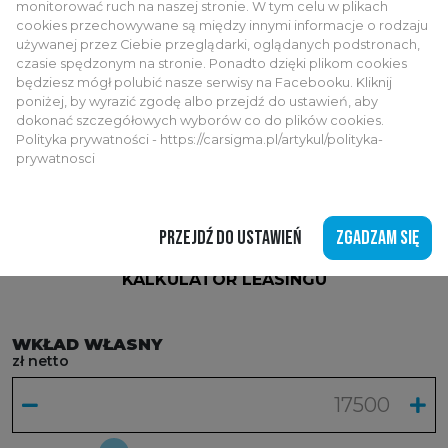
monitorować ruch na naszej stronie. W tym celu w plikach
cookies przechowywane są między innymi informacje o rodzaju
używanej przez Ciebie przeglądarki, oglądanych podstronach,
czasie spędzonym na stronie. Ponadto dzięki plikom cookies
będziesz mógł polubić nasze serwisy na Facebooku. Kliknij
poniżej, by wyrazić zgodę albo przejdź do ustawień, aby
dokonać szczegółowych wyborów co do plików cookies.
Polityka prywatności - https://carsigma.pl/artykul/polityka-
Ubezpieczenie
Ubezpieczenie
prywatnosci
AC/OC
GAP
PRZEJDŹ DO USTAWIEŃ
ZGADZAM SIĘ
AUDI A5 AVANT
KALKULATOR LEASINGU
WKŁAD WŁASNY
zł netto