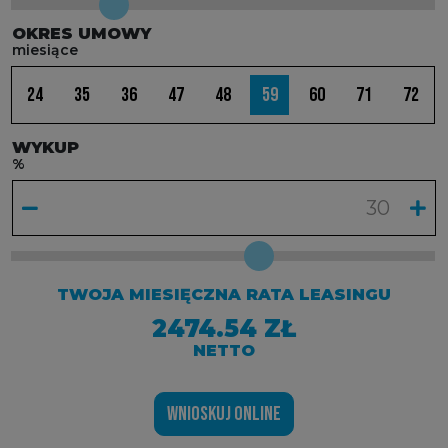
OKRES UMOWY
miesiące
24
35
36
47
48
59
60
71
72
WYKUP
%
TWOJA MIESIĘCZNA RATA LEASINGU
2474.54 ZŁ
NETTO
WNIOSKUJ ONLINE